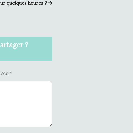
ur quelques heures ?
partager ?
avec
*