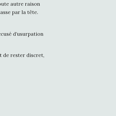
oute autre raison
sse par la tête.
accusé d’usurpation
t de rester discret,