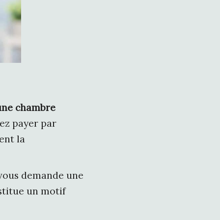
une chambre
iez payer par
ent la
er vous demande une
stitue un motif